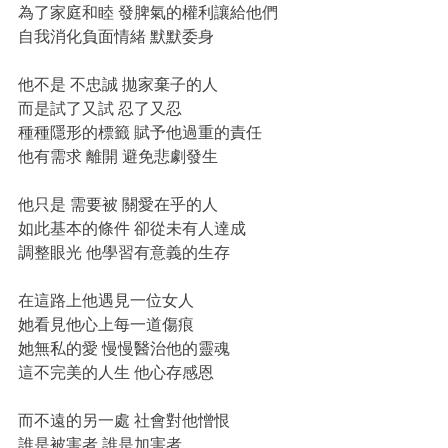
為了家庭和睦 發脾氣的權利讓給他們
自我消化負面情緒 默默委身
他不是 不忠誠 拋家棄子的人
而是試了又試 忍了又忍
種種隱形的標籤 賦予他過重的責任
他有需求 離開 避免悲劇發生
他只是 需要被 關愛在乎的人
如此基本的條件 卻從未有人達成
調整眼光 他學習有意義的生存
在這路上他遇見一位女人
她看見他心上每一道傷痕
她無私的愛 慢慢醫治他的靈魂
這不完美的人生 他心存感恩
而不遠的另一處 社會對他憎恨
誰是被害者 誰是加害者