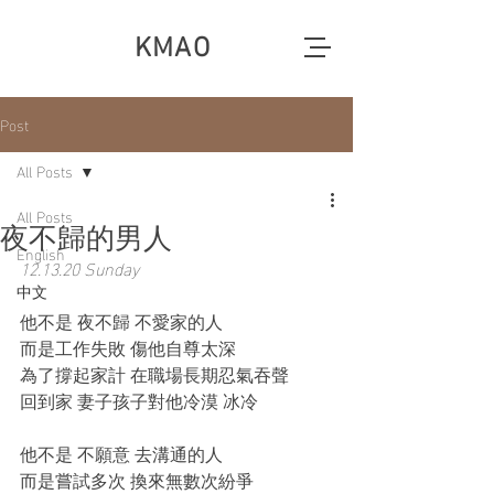
KMAO
Post
All Posts
All Posts
夜不歸的男人
English
12.13.20 Sunday
中文
他不是 夜不歸 不愛家的人
而是工作失敗 傷他自尊太深
為了撐起家計 在職場長期忍氣吞聲
回到家 妻子孩子對他冷漠 冰冷
他不是 不願意 去溝通的人
而是嘗試多次 換來無數次紛爭