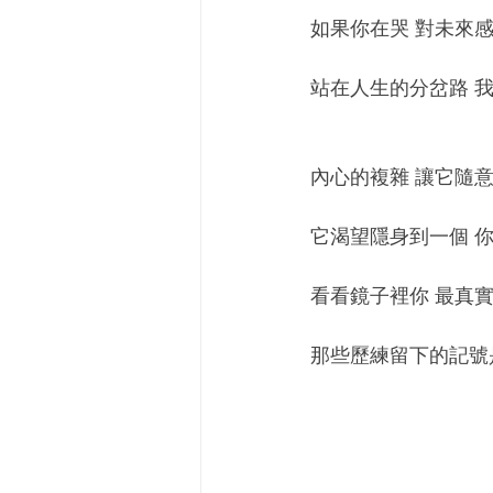
如果你在哭 對未來
站在人生的分岔路 
內心的複雜 讓它隨
它渴望隱身到一個 
看看鏡子裡你 最真
那些歷練留下的記號