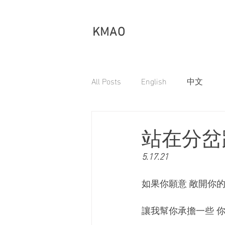
KMAO
All Posts
English
中文
站在分岔
5.17.21
如果你願意 敞開你
讓我幫你承擔一些 